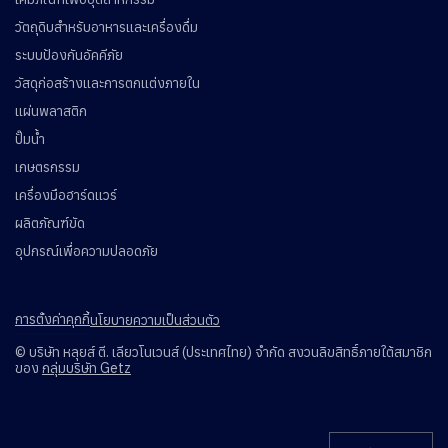
วัตถุดิบสำหรับอาหารและเครื่องดื่ม
ระบบป้องกันอัคคีภัย
วัสดุก่อสร้างและการตกแต่งภายใน
แผ่นพลาสติก
ปั๊มน้ำ
เกษตรกรรม
เครื่องมือฮาร์ดแวร์
ผลิตภัณฑ์ขัด
อุปกรณ์เพื่อความปลอดภัย
การตั้งค่าคุกกี้
นโยบายความเป็นส่วนตัว
© บริษัท หลุยส์ ตี. เลียวโนเวนส์ (ประเทศไทย) จำกัด สงวนลิขสิทธิ์ภายใต้สมาชิก
ของ
กลุ่มบริษัท Getz